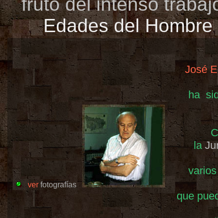
fruto del intenso traba
Edades del Hombre
José E
ha sid
C
la
Ju
vario
ver
fotografías
que pued