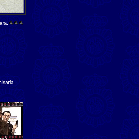
ara.
misaría