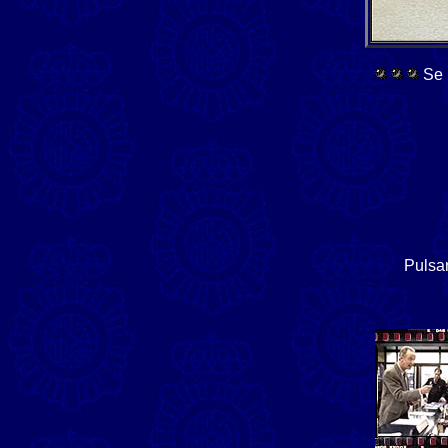
Se 
Pulsar